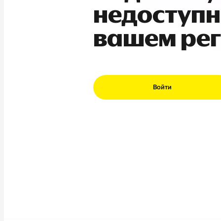
недоступн
вашем ре
Войти