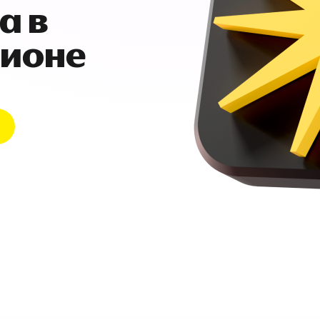
а в
гионе